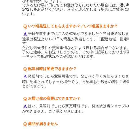
なる場合がございます。
できるだけ早い日にちでお受け取りになりたい場合には、
遅い
定なし
をお選びください。入金が遅れてしまう場合はご希望に
います。
いつ頃発送してもらえますか？／いつ頃届きますか？
平日午前中までにご入金確認ができましたら当日発送致しま
通常は発送より1～3日で商品が到着します。（配達地域、指定
す）
ただし気候条件や交通事情などにより遅れる場合がございます
了のご連絡』をお送りしますので、その中に記載しております
ーネットで配達状況をご確認いただけます。
配送日時は変更できますか？
発送前でしたら変更可能です。なるべく早くお知らせくださ
時に配達されてしまった場合でも、再配達お手続きの際にご希
とができます。
お届け先の変更はできますか？
はい。発送前でしたら変更可能です。発送後は当ショップの
ができません。ご了承くださいませ。
商品が届きません