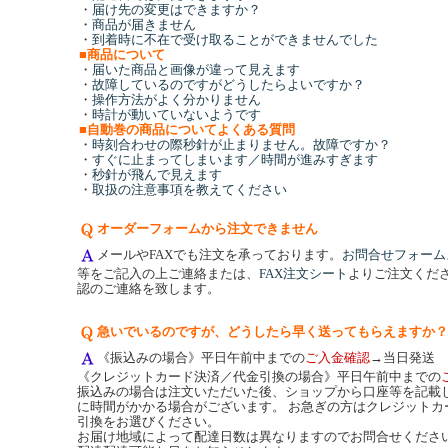
・
届け先の変更はできますか？
・
商品が届きません
・
到着時に不在で受け取ることができませんでした
■
商品について
・
届いた商品と画像が違って見えます
・
故障しているのですがどうしたらよいですか？
・
操作方法がよく分かりません
・
時計が動いていないようです
■
自動巻の商品についてよくある質問
・
時刻合わせの際秒針が止まりません。故障ですか？
・
すぐに止まってしまいます／時間が進みすぎます
・
秒針が飛んで見えます
・
取扱の注意事項を教えてください
オーダーフォームから注文できません
メールやFAXでも注文を承っております。
お問合せフォーム
等をご記入の上ご連絡または、
FAX注文シート
よりご注文くだ
認のご連絡を致します。
急いでいるのですが、どうしたら早く送ってもらえますか？
《振込みの場合》平日午前中までの
ご入金確認
→当日発送
《クレジットカード決済／代金引換の場合》平日午前中までの
振込みの場合は注文いただいた後、ショップから口座等を記載
に時間がかかる場合がございます。 お急ぎの方はクレジットカ
引換をお選びください。
お届け地域によって配達日数は異なりますのでお問合せくださ