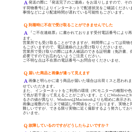
発送の際に『発送完了のご連絡』をお送りしますので、その
す荷物番号によりインターネットで配達状況をご確認ください
事情などにより配達時間が遅れている可能性もございます。
到着時に不在で受け取ることができませんでした
『ご不在連絡票』に書かれております受付電話番号により再
ます。
営業所でも受け取ることができますが、時間帯によっては荷物
もございますので、電話連絡の上お受け取りくださいませ。
営業所で受け取りの際には本人確認のできる証明書（免許書、
必要ですのでお忘れないようご注意ください。
ご不明な点は不在票の電話番号へお問合せくださいませ。
届いた商品と画像が違って見えます
画像と明らかに違う商品が届いた場合は出荷ミスと思われま
せていただきます。
また、 インターネットをご利用の環境（PCモニターの種類や
て色が若干違って見えることがございます。とくにWindowsとMac
るさの値が異なり、WindowsはMacintoshよりも暗めに表示
画像は複数のモニタで確認し中間値をとっております。実物と
難しいですが、できる限り実物に近く撮影するよう努力してお
さいませ。
故障しているのですがどうしたらよいですか？