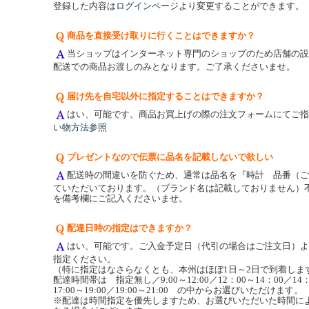
登録した内容は
ログインページ
より変更することができます。
商品を直接受け取りに行くことはできますか？
当ショップはインターネット専門のショップのため店舗の設
配送での商品お渡しのみとなります。ご了承くださいませ。
届け先を自宅以外に指定することはできますか？
はい、可能です。商品お買上げの際の注文フォームにてご指
い物方法参照
プレゼントなので伝票に品名を記載しないで欲しい
配送時の間違いを防ぐため、通常は品名を『時計 品番（ご
ていただいております。（ブランド名は記載しておりません）
を備考欄にご記入くださいませ。
配達日時の指定はできますか？
はい、可能です。ご入金予定日（代引の場合はご注文日）よ
指定ください。
（特に指定はなさらなくとも、本州はほぼ1日～2日で到着しま
配達時間帯は 指定無し／9:00～12:00／12：00～14：00／14：
17:00～19:00／19:00～21:00 の中からお選びいただけます。
※配達は時間指定を優先しますため、お選びいただいた時間に