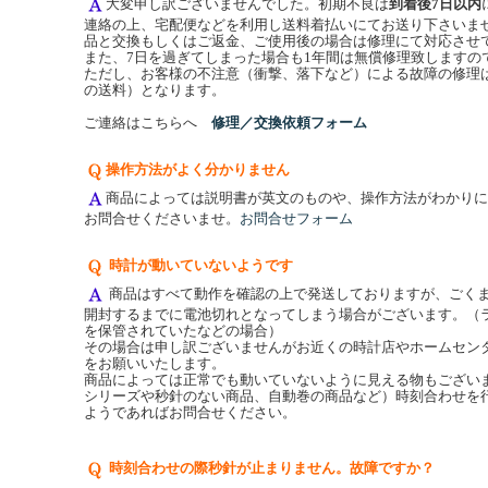
大変申し訳ございませんでした。初期不良は
到着後7日以内
連絡の上、宅配便などを利用し送料着払いにてお送り下さいま
品と交換もしくはご返金、ご使用後の場合は修理にて対応させ
また、7日を過ぎてしまった場合も1年間は無償修理致しますの
ただし、お客様の不注意（衝撃、落下など）による故障の修理
の送料）となります。
ご連絡はこちらへ
修理／交換依頼フォーム
操作方法がよく分かりません
商品によっては説明書が英文のものや、操作方法がわかりに
お問合せくださいませ。
お問合せフォーム
時計が動いていないようです
商品はすべて動作を確認の上で発送しておりますが、ごく
開封するまでに電池切れとなってしまう場合がございます。（
を保管されていたなどの場合）
その場合は申し訳ございませんがお近くの時計店やホームセン
をお願いいたします。
商品によっては正常でも動いていないように見える物もございます。
シリーズや秒針のない商品、自動巻の商品など）時刻合わせを
ようであればお問合せください。
時刻合わせの際秒針が止まりません。故障ですか？