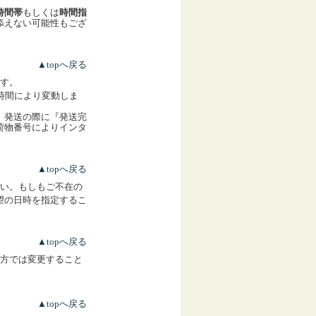
時間帯
もしくは
時間指
添えない可能性もござ
▲topへ戻る
す。
時間により変動しま
。発送の際に『発送完
荷物番号によりインタ
▲topへ戻る
い。もしもご不在の
望の日時を指定するこ
▲topへ戻る
方では変更すること
▲topへ戻る