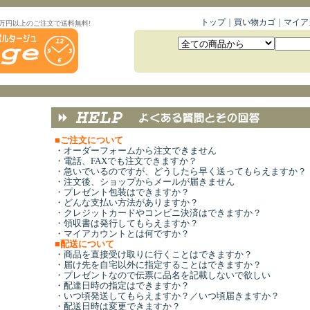
トップ
｜
買い物カゴ
｜
マイア
1万円以上のご注文で送料無料!
■
ご注文について
・
オーダーフォームから注文できません
・
電話、FAXでも注文できますか？
・
急いでいるのですが、どうしたら早く送ってもらえますか？
・
注文後、ショップからメールが届きません
・
プレゼント包装はできますか？
・
どんな支払い方法がありますか？
・
クレジットカードやコンビニ決済はできますか？
・
領収書は発行してもらえますか？
・
マイアカウントとは何ですか？
■
配送について
・
商品を直接受け取りに行くことはできますか？
・
届け先を自宅以外に指定することはできますか？
・
プレゼントなので伝票に品名を記載しないで欲しい
・
配達日時の指定はできますか？
・
いつ頃発送してもらえますか？／いつ頃届きますか？
・
配送日時は変更できますか？