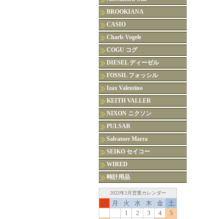
BROOKIANA
CASIO
Charls Vogele
COGU コグ
DIESEL ディーゼル
FOSSIL フォッシル
Izax Valentino
KEITH VALLER
NIXON ニクソン
PULSAR
Salvatore Marra
SEIKO セイコー
WIRED
時計用品
2022年2月営業カレンダー
日
月
火
水
木
金
土
1
2
3
4
5