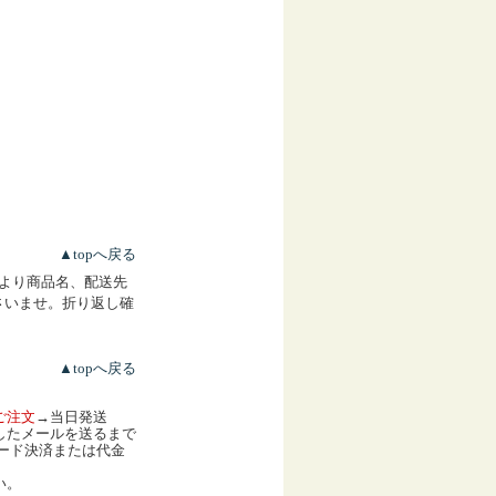
▲topへ戻る
より商品名、配送先
さいませ。折り返し確
▲topへ戻る
ご注文
→当日発送
したメールを送るまで
ード決済または代金
い。