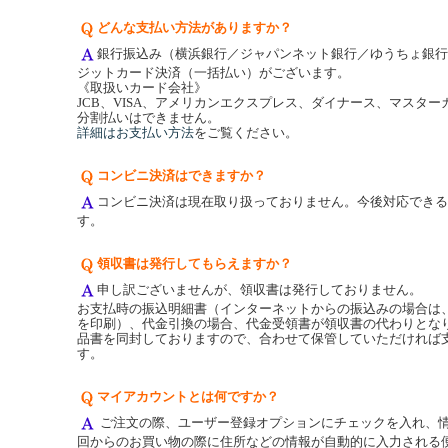
どんな支払い方法がありますか？
銀行振込み（横浜銀行／ジャパンネット銀行／ゆうちょ銀行
ジットカード決済（一括払い）がございます。
《取扱いカード会社》
JCB、VISA、アメリカンエクスプレス、ダイナース、マスター
分割払いはできません。
詳細はお支払い方法
をご覧ください。
コンビニ決済はできますか？
コンビニ決済は現在取り扱っておりません。今後対応できる
す。
領収書は発行してもらえますか？
申し訳ございませんが、領収書は発行しておりません。
お支払時の振込明細書（インターネットからの振込みの場合は
を印刷）、代金引換の場合、代金受領書が領収書の代わりとな
品書を同封しておりますので、合わせて保管していただければ
す。
マイアカウントとは何ですか？
ご注文の際、ユーザー登録オプションにチェックを入れ、
回からのお買い物の際に住所などの情報が自動的に入力される