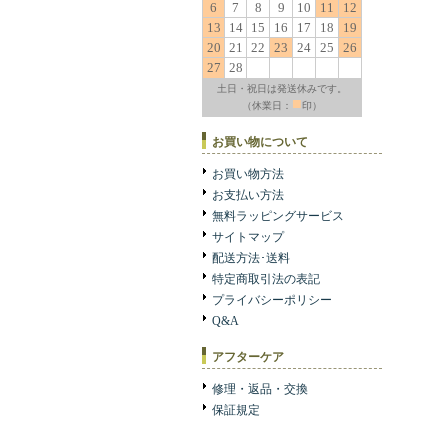
6
7
8
9
10
11
12
13
14
15
16
17
18
19
20
21
22
23
24
25
26
27
28
土日・祝日は発送休みです。
■
（休業日：
印）
お買い物について
お買い物方法
お支払い方法
無料ラッピングサービス
サイトマップ
配送方法･送料
特定商取引法の表記
プライバシーポリシー
Q&A
アフターケア
修理・返品・交換
保証規定