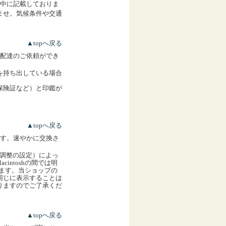
中に記載しておりま
ませ。気候条件や交通
▲topへ戻る
配達のご依頼ができ
を持ち出している場合
保険証など）と印鑑が
▲topへ戻る
す。速やかに交換さ
色調整の設定）によっ
intoshの間では明
されます。当ショップの
同じに表示することは
りますのでご了承くだ
▲topへ戻る