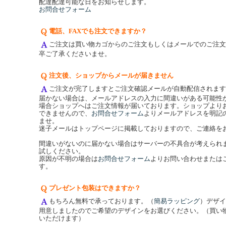
配達配達可能な日をお知らせします。
お問合せフォーム
電話、FAXでも注文できますか？
ご注文は買い物カゴからのご注文もしくはメールでのご注文
卒ご了承くださいませ。
注文後、ショップからメールが届きません
ご注文が完了しますとご注文確認メールが自動配信されます
届かない場合は、メールアドレスの入力に間違いがある可能性
場合ショップへはご注文情報が届いております。ショップより
できませんので、
お問合せフォーム
よりメールアドレスを明記
ませ。
迷子メールはトップページに掲載しておりますので、ご連絡を
間違いがないのに届かない場合はサーバーの不具合が考えられ
試しください。
原因が不明の場合は
お問合せフォーム
よりお問い合わせまたは
す。
プレゼント包装はできますか？
もちろん無料で承っております。（
簡易ラッピング
）デザイ
用意しましたのでご希望のデザインをお選びください。（買い
いただけます）