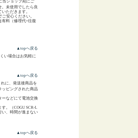
に当ショップ宛にご
せ。未使用でしたら良
ていただきます。
でご安心ください。
は有料（修理代+往復
▲topへ戻る
くい場合はお気軽に
▲topへ戻る
まれに、発送後商品を
ラッピングされた商品
ターなどにて電池交換
（COGU SCR-L
行い、時間が進まない
▲topへ戻る