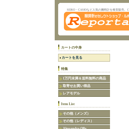
SEIKO・CASIOなど人気の腕時計を格安販売。
カートの中身
カートを見る
特集
1万円未満＆送料無料の商品
取寄せお買い得品
レアモデル
Item List
その他（メンズ）
その他（レディス）
Alessandra Olla