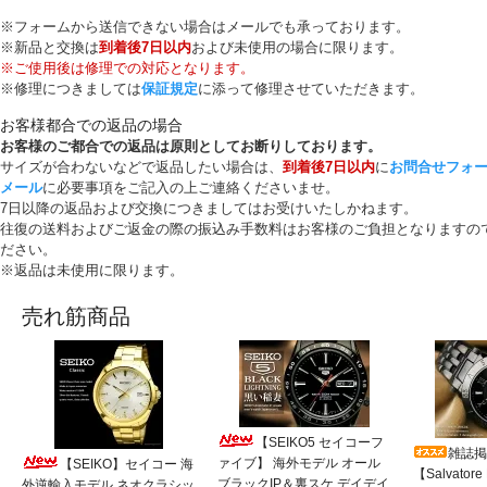
※フォームから送信できない場合はメールでも承っております。
※新品と交換は
到着後7日以内
および未使用の場合に限ります。
※ご使用後は修理での対応となります。
※修理につきましては
保証規定
に添って修理させていただきます。
お客様都合での返品の場合
お客様のご都合での返品は原則としてお断りしております。
サイズが合わないなどで返品したい場合は、
到着後7日以内
に
お問合せフォ
メール
に必要事項をご記入の上ご連絡くださいませ。
7日以降の返品および交換につきましてはお受けいたしかねます。
往復の送料およびご返金の際の振込み手数料はお客様のご負担となりますの
ださい。
※返品は未使用に限ります。
売れ筋商品
【SEIKO5 セイコーフ
雑誌掲
ァイブ】 海外モデル オール
【SEIKO】セイコー 海
【Salvato
ブラックIP＆裏スケ デイデイ
外逆輸入モデル ネオクラシッ