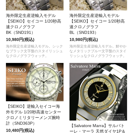
海外限定生産逆輸入モデル
海外限定生産逆輸入モデル
【SEIKO】セイコー 1/20秒高
【SEIKO】セイコー 1/20秒高
速クロノグラフ
速クロノグラフ
BK（SND191）
BL（SND193）
10,980円(税込)
10,980円(税込)
海外限定生産逆輸入モデル。シック
海外限定生産逆輸入モデル。鮮やか
なブラック文字盤のスタイリッシュ
なメタリックブルー文字盤のスタイ
なクロノグラフウォッチ。
リッシュなクロノグラフウォッチ。
【SEIKO】逆輸入セイコー海
外モデル 1/20秒高速センター
クロノミリタリーメンズ腕時
計（SND363P）
【Salvatore Marra】サルバト
10,480円(税込)
ーレ・マーラ 天然ダイヤ1P＆