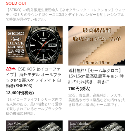
SOLD OUT
【SEIKO】の海外限定生産逆輸入【ネオクラシック・コレクション】ウォッ
チ。42ミリのラウンド型ケースに3針とデイトカレンダーを配したシンプル
で時刻が見やすいモデル。
【SEIKO5 セイコーファ
送料無料!【セーム革クロス】
イブ】 海外モデル オールブラ
15×15cm最高級鹿革キョン 時
ックIP＆裏スケ デイデイト 自
計の汚れ拭き、磨きに
動巻(SNKE03)
790円(税込)
13,400円(税込)
宝石、貴金属、高級時計、メガネ、
【セイコーファイブ】シリーズ内で
美術品やガラス製品などの汚れを拭
も人気のある、黒い稲妻という愛称
き取るのに最適なセーム革です。
で親しまれているオールブラック仕
様の機械式腕時計。