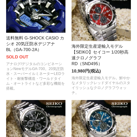
送料無料 G-SHOCK CASIO カ
シオ 20気圧防水デジアナ
海外限定生産逆輸入モデル
BL（GA-700-2A）
【SEIKO】セイコー 1/20秒高
SOLD OUT
速クロノグラフ
RD（SND495）
アナログ/デジタルのコンビネーシ
ョンNewモデルGA-700。20気圧防
10,980円(税込)
水・スーパーイルミネーターLEDラ
海外限定生産逆輸入モデル。鮮やか
イト・耐衝撃構造・ワールドタイ
なメタリックレッドダイヤルのスタ
ム・オートライトなど多彩な機能を
イリッシュなクロノグラフウォッ
搭載。
チ。