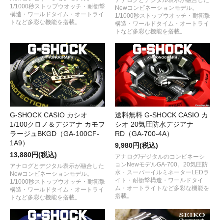
アナログとデジタル表示が融合した
1/1000秒ストップウオッチ・耐衝撃
Newコンビネーションモデル。
構造・ワールドタイム・オートライ
1/1000秒ストップウオッチ・耐衝撃
トなど多彩な機能を搭載。
構造・ワールドタイム・オートライ
トなど多彩な機能を搭載。
G-SHOCK CASIO カシオ
送料無料 G-SHOCK CASIO カ
1/100クロノ＆デジアナ カモフ
シオ 20気圧防水デジアナ
ラージュBKGD（GA-100CF-
RD（GA-700-4A）
1A9）
9,980円(税込)
13,880円(税込)
アナログ/デジタルのコンビネーシ
ョンNewモデルGA-700。20気圧防
アナログとデジタル表示が融合した
水・スーパーイルミネーターLEDラ
Newコンビネーションモデル。
イト・耐衝撃構造・ワールドタイ
1/1000秒ストップウオッチ・耐衝撃
ム・オートライトなど多彩な機能を
構造・ワールドタイム・オートライ
搭載。
トなど多彩な機能を搭載。