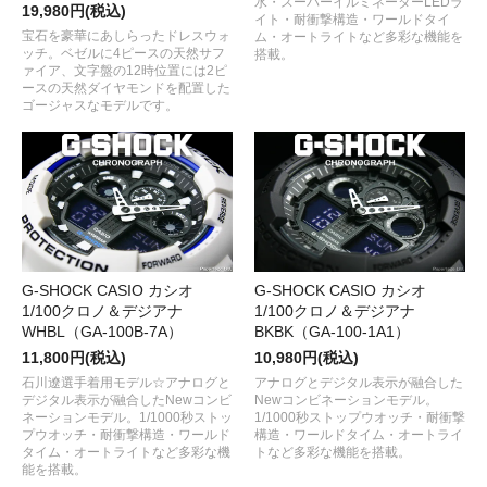
水・スーパーイルミネーターLEDラ
19,980円(税込)
イト・耐衝撃構造・ワールドタイ
宝石を豪華にあしらったドレスウォ
ム・オートライトなど多彩な機能を
ッチ。ベゼルに4ピースの天然サフ
搭載。
ァイア、文字盤の12時位置には2ピ
ースの天然ダイヤモンドを配置した
ゴージャスなモデルです。
G-SHOCK CASIO カシオ
G-SHOCK CASIO カシオ
1/100クロノ＆デジアナ
1/100クロノ＆デジアナ
WHBL（GA-100B-7A）
BKBK（GA-100-1A1）
11,800円(税込)
10,980円(税込)
石川遼選手着用モデル☆アナログと
アナログとデジタル表示が融合した
デジタル表示が融合したNewコンビ
Newコンビネーションモデル。
ネーションモデル。1/1000秒ストッ
1/1000秒ストップウオッチ・耐衝撃
プウオッチ・耐衝撃構造・ワールド
構造・ワールドタイム・オートライ
タイム・オートライトなど多彩な機
トなど多彩な機能を搭載。
能を搭載。