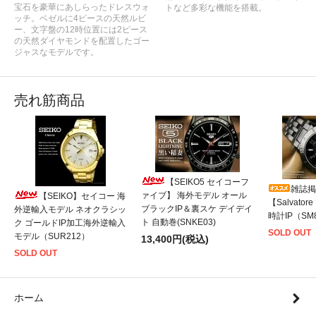
宝石を豪華にあしらったドレスウォ
トなど多彩な機能を搭載。
ッチ。ベゼルに4ピースの天然ルビ
ー、文字盤の12時位置には2ピース
の天然ダイヤモンドを配置したゴー
ジャスなモデルです。
売れ筋商品
【SEIKO5 セイコーフ
雑誌掲
ァイブ】 海外モデル オール
【SEIKO】セイコー 海
【Salvato
ブラックIP＆裏スケ デイデイ
外逆輸入モデル ネオクラシッ
時計IP（SM8
ト 自動巻(SNKE03)
ク ゴールドIP加工海外逆輸入
SOLD OUT
モデル（SUR212）
13,400円(税込)
SOLD OUT
ホーム