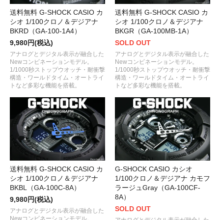
送料無料 G-SHOCK CASIO カ
送料無料 G-SHOCK CASIO カ
シオ 1/100クロノ＆デジアナ
シオ 1/100クロノ＆デジアナ
BKRD（GA-100-1A4）
BKGR（GA-100MB-1A）
9,980円(税込)
SOLD OUT
アナログとデジタル表示が融合した
アナログとデジタル表示が融合した
Newコンビネーションモデル。
Newコンビネーションモデル。
1/1000秒ストップウオッチ・耐衝撃
1/1000秒ストップウオッチ・耐衝撃
構造・ワールドタイム・オートライ
構造・ワールドタイム・オートライ
トなど多彩な機能を搭載。
トなど多彩な機能を搭載。
送料無料 G-SHOCK CASIO カ
G-SHOCK CASIO カシオ
シオ 1/100クロノ＆デジアナ
1/100クロノ＆デジアナ カモフ
BKBL（GA-100C-8A）
ラージュGray（GA-100CF-
8A）
9,980円(税込)
SOLD OUT
アナログとデジタル表示が融合した
Newコンビネーションモデル。