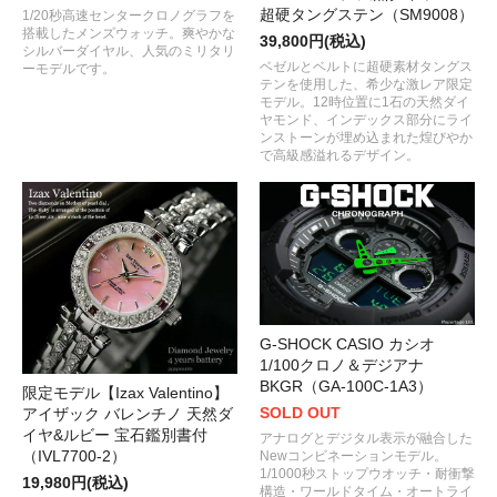
超硬タングステン（SM9008）
1/20秒高速センタークロノグラフを
搭載したメンズウォッチ。爽やかな
39,800円(税込)
シルバーダイヤル、人気のミリタリ
ベゼルとベルトに超硬素材タングス
ーモデルです。
テンを使用した、希少な激レア限定
モデル。12時位置に1石の天然ダイ
ヤモンド、インデックス部分にライ
ンストーンが埋め込まれた煌びやか
で高級感溢れるデザイン。
G-SHOCK CASIO カシオ
1/100クロノ＆デジアナ
BKGR（GA-100C-1A3）
限定モデル【Izax Valentino】
SOLD OUT
アイザック バレンチノ 天然ダ
イヤ&ルビー 宝石鑑別書付
アナログとデジタル表示が融合した
（IVL7700-2）
Newコンビネーションモデル。
1/1000秒ストップウオッチ・耐衝撃
19,980円(税込)
構造・ワールドタイム・オートライ