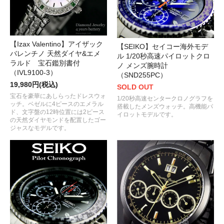
【Izax Valentino】アイザック
【SEIKO】セイコー海外モデ
バレンチノ 天然ダイヤ&エメ
ル 1/20秒高速パイロットクロ
ラルド 宝石鑑別書付
ノ メンズ腕時計
（IVL9100-3）
（SND255PC）
19,980円(税込)
SOLD OUT
宝石を豪華にあしらったドレスウォ
1/20秒高速センタークロノグラフを
ッチ。ベゼルに4ピースのエメラル
搭載したメンズウォッチ。高機能パ
ド、文字盤の12時位置には2ピース
イロットモデルです。
の天然ダイヤモンドを配置したゴー
ジャスなモデルです。