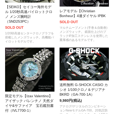
【SEIKO】セイコー海外モデ
レアモデル【Christian
ル 1/20秒高速パイロットクロ
Bonheur】4連ダイヤル IPBK
ノ メンズ腕時計
（SND253PC）
SOLD OUT
SOLD OUT
マルチムーブメント(手巻＆自動巻)
メンズウォッチ。 鏡面仕上げのブ
1/20秒高速センタークロノグラフを
ラックIP加工ステンレスを使用した
搭載したメンズウォッチ。高機能パ
重厚感のあるモデルです。
イロットモデルです。
送料無料 G-SHOCK CASIO カ
シオ 1/100クロノ＆デジアナ
BKRD（GA-700-1A）
限定モデル【Izax Valentino】
9,980円(税込)
アイザック バレンチノ 天然ダ
イヤ&サファイア 宝石鑑別書
アナログ/デジタルのコンビネーシ
付（IVL7700-1）
ョンNewモデルGA-700。20気圧防