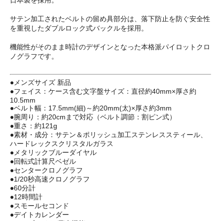
サテン加工されたベルトの留め具部分は、落下防止を防ぐ安全性
を重視したダブルロック式バックルを採用。
機能性がそのまま時計のデザインとなった本格派パイロットクロ
ノグラフです。
●メンズサイズ 新品
●フェイス：ケース含む文字盤サイズ：直径約40mm×厚さ約
10.5mm
●ベルト幅：17.5mm(細)～約20mm(太)×厚さ約3mm
●腕周り：約20cmまで対応（ベルト調節：割ピン式）
●重さ：約121g
●素材・成分：サテン＆ポリッシュ加工ステンレススティール、
ハードレックスクリスタルガラス
●メタリックブルーダイヤル
●回転式計算尺ベゼル
●センタークロノグラフ
●1/20秒高速クロノグラフ
●60分計
●12時間計
●スモールセコンド
●デイトカレンダー