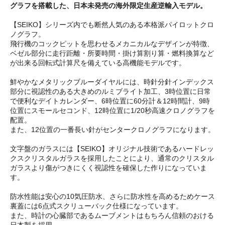
グラフを搭載した、日本未発売の海外限定生産逆輸入モデル。
【SEIKO】シリーズ内でも断然人気のある本格派パイロットクロ
ノグラフ。
飛行機のコックピットを思わせるメカニカルなデザインが特徴、
ベゼル部分に走行距離・所要時間・掛け算割り算・燃料換算など
が出来る回転式計算尺を備えている高機能モデルです。
鮮やかなメタリックブルーダイヤルには、時針分針インデックス
部分に視認性のある大きめのルミブライト加工、3時位置に日常
で便利なデイトカレンダー、6時位置に60分計＆12時間計、9時
位置にスモールセコンド、12時位置に1/20秒高速クロノグラフを
配置。
また、12位置の一番長い針がセンタークロノグラフになります。
文字盤のガラスには【SEIKO】オリジナル技術であるハードレッ
クスクリスタルガラスを採用したことにより、通常のクリスタル
ガラスより傷がつきにくく視認性を確保した作りになっていま
す。
防水性能は安心の10気圧防水、さらに防水性を高めるためケース
裏蓋には6点式スクリューバック仕様になっています。
また、時計の心臓部であるムーブメントはもちろん信頼のおける
日本製を採用。