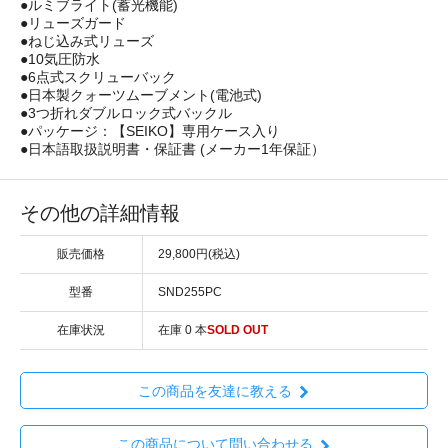
●ルミブライト(蓄光機能)
●リューズガード
●ねじ込み式リューズ
●10気圧防水
●6点式スクリューバック
●日本製クォーツムーブメント(電池式)
●3つ折れダブルロック式バックル
●パッケージ：【SEIKO】専用ケース入り
●日本語取扱説明書・保証書 (メーカー1年保証）
その他の詳細情報
販売価格
29,800円(税込)
型番
SND255PC
在庫状況
在庫 0 本
SOLD OUT
この商品を友達に教える
この商品について問い合わせる