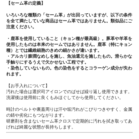
【セーム革の定義】
いろいろな種類の「セーム革」が出回っていますが、以下の条件
を全て満たしていな商品はセーム革ではありません。類似品にご
注意ください。
・鹿革を使用していること（キョン種が最高級）。豚革や羊革を
使用したものは本来のセームではありません。鹿革（特にキョン
種）とでは繊維細胞のきめの細かさが違います。
・アルカリ膨潤なめしを施し、魚油還元を施したもの。滑らかな
手触りにするうえで欠かせない工程です。
・染色していないもの。色の染色をするとコラーゲン成分が失わ
れます。
【お手入れについて】
汚れた場合は選択司アイロンでのばせば繰り返し使用できます。
洗濯後は使用前に良くもみほぐしてから使用してください。
時計のベルトや裏蓋周りは汗や垢汚れがこびりつきやすく、金属
の錆や劣化にもつながります。
研磨剤を含まないセーム革クロスで定期的に汚れを拭き取ってあ
げれば綺麗な状態が長持ちします。