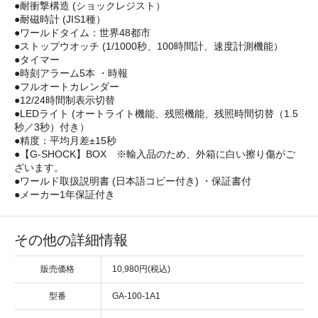
●耐衝撃構造 (ショックレジスト）
●耐磁時計 (JIS1種）
●ワールドタイム：世界48都市
●ストップウオッチ (1/1000秒、100時間計、速度計測機能）
●タイマー
●時刻アラーム5本 ・時報
●フルオートカレンダー
●12/24時間制表示切替
●LEDライト (オートライト機能、残照機能、残照時間切替（1.5
秒／3秒）付き）
●精度：平均月差±15秒
●【G-SHOCK】BOX ※輸入品のため、外箱に白い擦り傷がご
ざいます。
●ワールド取扱説明書 (日本語コピー付き) ・保証書付
●メーカー1年保証付き
その他の詳細情報
販売価格
10,980円(税込)
型番
GA-100-1A1