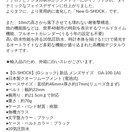
ナミックなフェイスデザインに仕上がりました。
よりタフに、より実用的に進化した「New G-SHOCK」です。
また、10mの高さから落下させても壊れない耐衝撃構造。
他の機能面などは、世界48都市の時刻を表示するワールドタイム
機能、フルオートカレンダー(うるう年の設定も不要)
高い防水性能を誇る20気圧防水、時計本体を傾けるだけで発光す
るオートライトなど多彩な機能が盛り込まれた高機能デジタルウ
オッチです。
★輸入品のため、外箱に白いスレがございます。
●【G-SHOCK】(Gショック) 新品 メンズサイズ GA-100-1A1
●日本製クオーツムーブメント (電池式)
●ケースサイズ：直径約46mm×厚さ約17mm(リューズ含まず)
●ベルト：幅約22mm
●腕周り：約21.5cmまで対応
●重さ：約70g
●ケース・バンド材質：樹脂
●無機ガラス
●文字盤カラー：ブラック
●ケース・ベルトカラー：ブラック
●20気圧防水