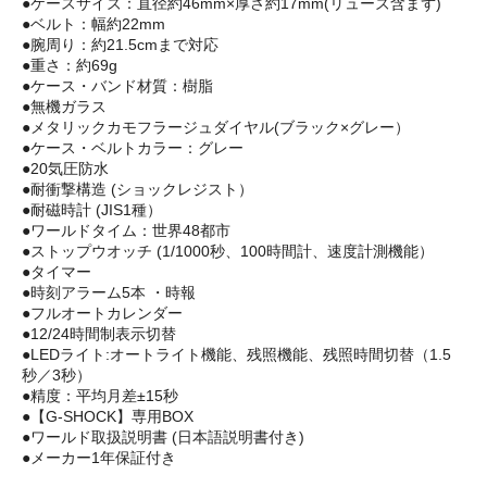
●ケースサイズ：直径約46mm×厚さ約17mm(リューズ含まず)
●ベルト：幅約22mm
●腕周り：約21.5cmまで対応
●重さ：約69g
●ケース・バンド材質：樹脂
●無機ガラス
●メタリックカモフラージュダイヤル(ブラック×グレー）
●ケース・ベルトカラー：グレー
●20気圧防水
●耐衝撃構造 (ショックレジスト）
●耐磁時計 (JIS1種）
●ワールドタイム：世界48都市
●ストップウオッチ (1/1000秒、100時間計、速度計測機能）
●タイマー
●時刻アラーム5本 ・時報
●フルオートカレンダー
●12/24時間制表示切替
●LEDライト:オートライト機能、残照機能、残照時間切替（1.5
秒／3秒）
●精度：平均月差±15秒
●【G-SHOCK】専用BOX
●ワールド取扱説明書 (日本語説明書付き)
●メーカー1年保証付き