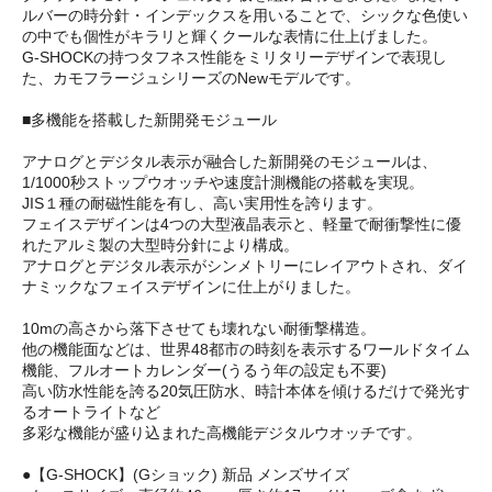
ルバーの時分針・インデックスを用いることで、シックな色使い
の中でも個性がキラリと輝くクールな表情に仕上げました。
G-SHOCKの持つタフネス性能をミリタリーデザインで表現し
た、カモフラージュシリーズのNewモデルです。
■多機能を搭載した新開発モジュール
アナログとデジタル表示が融合した新開発のモジュールは、
1/1000秒ストップウオッチや速度計測機能の搭載を実現。
JIS１種の耐磁性能を有し、高い実用性を誇ります。
フェイスデザインは4つの大型液晶表示と、軽量で耐衝撃性に優
れたアルミ製の大型時分針により構成。
アナログとデジタル表示がシンメトリーにレイアウトされ、ダイ
ナミックなフェイスデザインに仕上がりました。
10mの高さから落下させても壊れない耐衝撃構造。
他の機能面などは、世界48都市の時刻を表示するワールドタイム
機能、フルオートカレンダー(うるう年の設定も不要)
高い防水性能を誇る20気圧防水、時計本体を傾けるだけで発光す
るオートライトなど
多彩な機能が盛り込まれた高機能デジタルウオッチです。
●【G-SHOCK】(Gショック) 新品 メンズサイズ