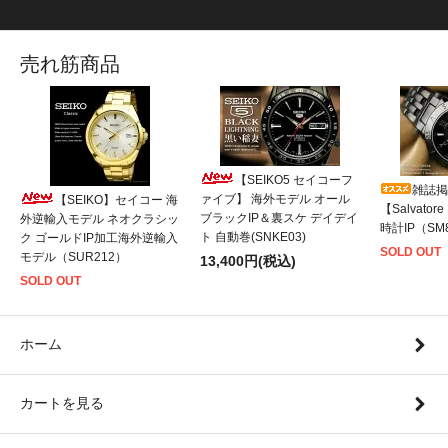
売れ筋商品
【SEIKO5 セイコーフ
雑誌掲
ァイブ】 海外モデル オール
【SEIKO】セイコー 海
【Salvato
ブラックIP＆裏スケ デイデイ
外逆輸入モデル ネオクラシッ
時計IP（SM8
ト 自動巻(SNKE03)
ク ゴールドIP加工海外逆輸入
SOLD OUT
モデル（SUR212）
13,400円(税込)
SOLD OUT
ホーム
カートを見る