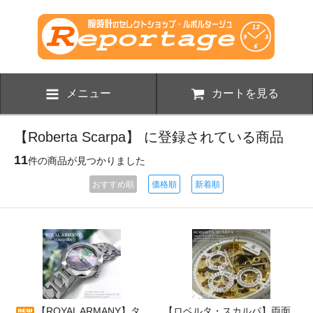
メニュー
カートを見る
【Roberta Scarpa】 に登録されている商品
11
件の商品が見つかりました
おすすめ順
価格順
新着順
【ROYAL ARMANY】タ
【ロベルタ・スカルパ】両面