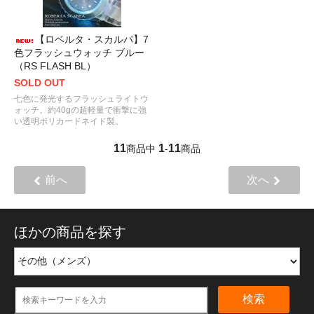
【ロベルタ・スカルパ】7
色フラッシュウォッチ ブルー
（RS FLASH BL）
SOLD OUT
七色に発光するフラッシュライトウ
ォッチ。約40gの超軽量で衝撃に強
い透明ポリカードネイド製。
11
1
11
商品中
-
商品
前へ
次へ
ほかの商品を探す
検索