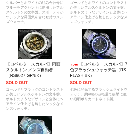
シルバーとホワイトの組み合わせに
ゴールドとホワイトのコントラスト
ブルーをアクセントに使用したフル
が美しいフルスケルトンの文字盤。
スケルトンの文字盤。スポーティか
ボルトのようなデザインと全体にヘ
つシックな雰囲気を合わせ持つメン
アライン仕上げを施したシックなメ
ズウォッチ。
ンズウォッチ。
【ロベルタ・スカルパ】両面
【ロベルタ・スカルパ】7
スケルトン メンズ自動巻
色フラッシュウォッチ黒（RS
（RS6027 GP/BK）
FLASH BK）
SOLD OUT
SOLD OUT
ゴールドとブラックのコントラスト
七色に発光するフラッシュライトウ
が美しいフルスケルトンの文字盤。
ォッチ。約40gの超軽量で衝撃に強
ボルトのようなデザインと全体にヘ
い透明ポリカードネイド製。
アライン仕上げを施したシックなメ
ンズウォッチ。