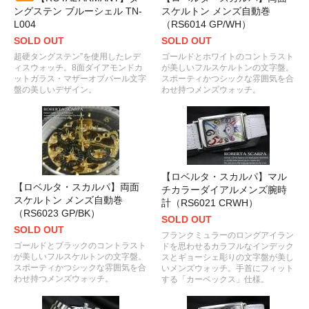
ングステン ブルーシェル TN-
スケルトン メンズ自動巻
L004
（RS6014 GP/WH）
SOLD OUT
SOLD OUT
超硬タングステン”を使用したレデ
ゴールドとホワイトのコントラスト
ィスウォッチ。8面ダイアモンドカ
が美しいフルスケルトンの文字盤。
ットガラス・マザーオブパール文字
スポーティかつシックな雰囲気を合
盤の美しいデザイン。
わせ持つメンズウォッチ。
【ロベルタ・スカルパ】マル
【ロベルタ・スカルパ】両面
チカラーダイアルメンズ腕時
スケルトン メンズ自動巻
計（RS6021 CRWH）
（RS6023 GP/BK）
SOLD OUT
SOLD OUT
フランクミュラーのロングアイラン
ゴールドとブラックのコントラスト
ドを思わせるカラフルなインデック
が美しいフルスケルトンの文字盤。
スとギョーシェ彫りの文字盤が美し
スポーティかつシックな雰囲気を合
いメンズウォッチ。手首にフィット
わせ持つメンズウォッチ。
する「カーベックス」仕様。