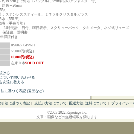
～約19.5cmまで対応（バックルに3mm単位のアジャスタ－付）
約16～20mm
55g
分：ステンレススティール、ミネラルクリスタルガラス
防水（5気圧）
動巻（手巻可能）
針、24時間計、日付、曜日表示、スクリューバック、タキメータ、ネジ式リューズ
X、保証書、説明書
1年保証付き
RS6027 GP/WH
63,000円(税込)
10,800円(税込)
在庫 0 本
SOLD OUT
続ける
について問い合わせる
を友達に教える
引法に基づく表記 (返品など)
取引法に基づく表記
｜
支払い方法について
|
配送方法･送料について
｜
プライバシー
©2005-2022 Reportage inc.
文章・画像などの無断転載を禁じます