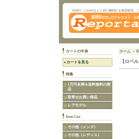
SEIKO・CASIOなど人気の腕時計を格安販売。
カートの中身
ホーム
＞
R
【ロベル
カートを見る
特集
1万円未満＆送料無料の商
品
取寄せお買い得品
レアモデル
Item List
その他（メンズ）
その他（レディス）