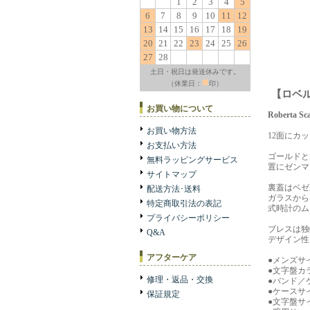
1
2
3
4
5
6
7
8
9
10
11
12
13
14
15
16
17
18
19
20
21
22
23
24
25
26
27
28
土日・祝日は発送休みです。
■
（休業日：
印）
【ロベル
お買い物について
Rober
お買い物方法
12面にカ
お支払い方法
ゴールドと
無料ラッピングサービス
置にゼンマ
サイトマップ
裏蓋はベゼ
配送方法･送料
ガラスから
特定商取引法の表記
式時計のム
プライバシーポリシー
ブレスは独
Q&A
デザイン性
アフターケア
●メンズサ
●文字盤カ
修理・返品・交換
●バンド／
●ケースサ
保証規定
●文字盤サ