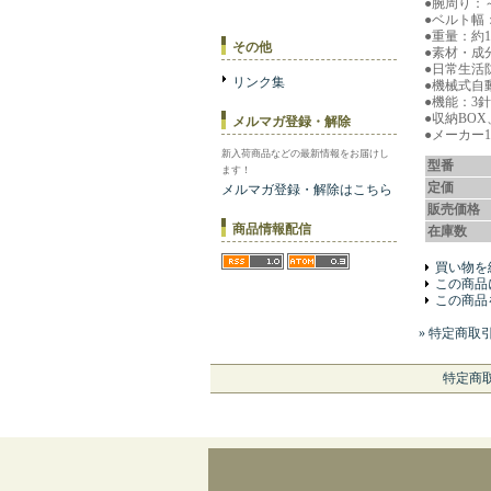
●腕周り：
●ベルト幅：
●重量：約1
その他
●素材・成
●日常生活
リンク集
●機械式自
●機能：3
●収納BO
メルマガ登録・解除
●メーカー
新入荷商品などの最新情報をお届けし
型番
ます！
定価
メルマガ登録・解除はこちら
販売価格
商品情報配信
在庫数
買い物を
この商品
この商品
» 特定商取
特定商