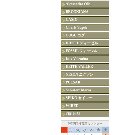
Alessandra Olla
BROOKIANA
CASIO
Charls Vogele
COGU コグ
DIESEL ディーゼル
FOSSIL フォッシル
Izax Valentino
KEITH VALLER
NIXON ニクソン
PULSAR
Salvatore Marra
SEIKO セイコー
WIRED
時計用品
2022年2月営業カレンダー
日
月
火
水
木
金
土