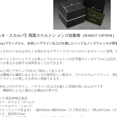
タ・スカルパ】両面スケルトン メンズ自動巻（RS6027 GP/WH）
ta Scarpaブランドから、全体にヘアライン仕上げを施したシックなメンズウォッチが
ットされたベゼルはボルトを思わせるデザインでゴールドのネジをポイントに使用。
ホワイトのコントラストが美しいフルスケルトンの文字盤のインダイアルには日付、
イが巻上がる様子を垣間見ることができます。
ルと同じデザインで6点ネジ留めしてあります。
は機械の心臓部にあたるテンプの規則正しい動きや、ゴールドのムーブメント、部
ーブメントの美しさを存分に堪能できます。
特なコマのデザイン。ヘアライン仕上げを施した質感の高い仕上がりです。
、機能性にともに優れたお薦めの1本です。
イズ 新品本物正規品
ラー：ホワイト×ゴールド
ケースカラー：シルバー
イズ（リューズ含まず）：縦約48mm×横約40mm（ラグ部分含む）×厚さ約12mm（
イズ：直径約31mm