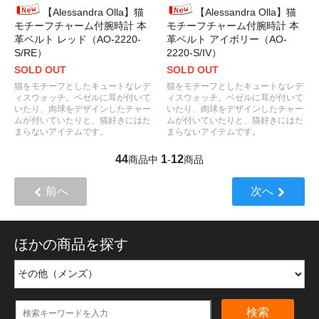
【Alessandra Olla】猫
【Alessandra Olla】猫
モチーフチャーム付腕時計 本
モチーフチャーム付腕時計 本
革ベルト レッド（AO-2220-
革ベルト アイボリー（AO-
S/RE）
2220-S/IV）
SOLD OUT
SOLD OUT
猫をモチーフとしたキュートなレデ
猫をモチーフとしたキュートなレデ
ィスウォッチ。ベゼルに耳が付いて
ィスウォッチ。ベゼルに耳が付いて
いたり、肉球をデザインしたチャー
いたり、肉球をデザインしたチャー
ムが付いていたりと、猫好きにはた
ムが付いていたりと、猫好きにはた
まらないアイテムです。
まらないアイテムです。
44
1
12
商品中
-
商品
前へ
次へ
ほかの商品を探す
検索