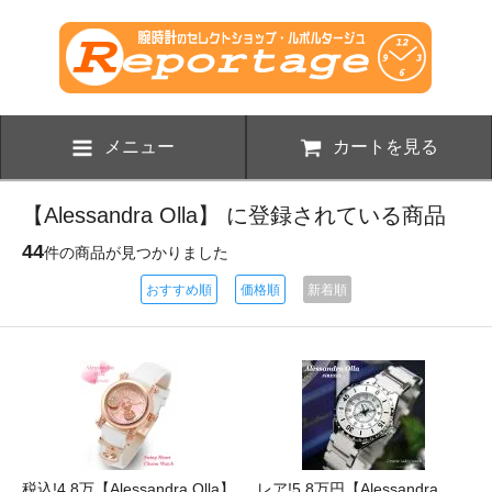
メニュー
カートを見る
【Alessandra Olla】 に登録されている商品
44
件の商品が見つかりました
おすすめ順
価格順
新着順
税込!4.8万【Alessandra Olla】
レア!5.8万円【Alessandra