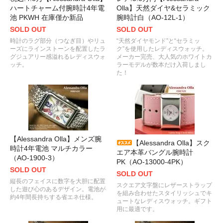
ハートチャーム付腕時計4年電
Olla】天然ダイヤ&セラミック
池 PKWH 在庫僅か新品
腕時計白（AO-12L-1）
SOLD OUT
SOLD OUT
時計のラグ部分（つなぎ目）やリュ
“天然ダイヤモンド”と“セラミッ
ーズにラインストーンを配置したラ
ク”を使用したレディスウォッチ。
グジュアリー感溢れるレディスウォ
メーカー完売、大人気のホワイトカ
ッチ。
ラーモデルが数本だけ入荷しまし
た！
【Alessandra Olla】メンズ腕
【Alessandra Olla】スク
時計4年電池 マルチカラー
エア本革バングル腕時計
（AO-1900-3）
PK（AO-13000-4PK）
SOLD OUT
SOLD OUT
縦長のフェイスに数字を大胆に配置
スクエア文字盤にレザーストラップ
した遊び心のあるデザイン。電池が
を組み合わせたスタイリッシュでキ
約4年間長持ちする省エネ仕様。
ュートなレディスウォッチ。ギフト
用に最適です。