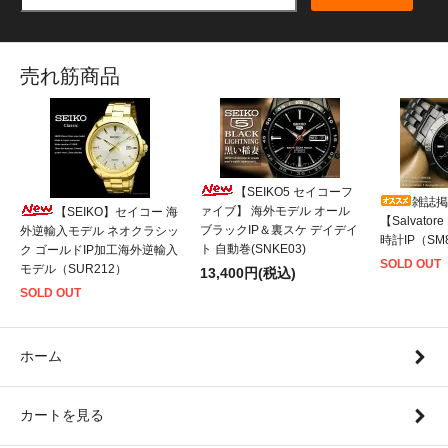
売れ筋商品
【SEIKO5 セイコーフ
雑誌掲
ァイブ】 海外モデル オール
【SEIKO】セイコー 海
【Salvato
ブラックIP＆裏スケ デイデイ
外逆輸入モデル ネオクラシッ
時計IP（SM8
ト 自動巻(SNKE03)
ク ゴールドIP加工海外逆輸入
SOLD OUT
モデル（SUR212）
13,400円(税込)
SOLD OUT
ホーム
カートを見る