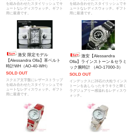
を組み合わせたスタイリッシュでキ
を組み合わせたスタイリッシュでキ
ュートなレディスウォッチ。ギフト
ュートなレディスウォッチ。ギフト
用に最適です。
用に最適です。
激安 限定モデル
激安【Alessandra
【Alessandra Olla】革ベルト
Olla】ラインストーン＆セラミ
時計WH（AO-40-WH）
ック腕時計 （AO-17000-3）
SOLD OUT
SOLD OUT
スクエア文字盤にレザーストラップ
インデックスに28石の大粒ラインス
を組み合わせたスタイリッシュでキ
トーンをあしらったキラキラと輝く
ュートなレディスウォッチ。ギフト
ラグジュアリー感溢れるレディスウ
用に最適です。
ォッチ。