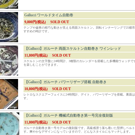
Gallucci ワールドタイム自動巻
9,800円(税込)
SOLD OUT
テンプや歯車の精巧な動きが見える両面スケルトン。回転インナーリングで25都
すすめの時計です。
【Gallucci】ガルーチ 両面スケルトン自動巻き ワインレッド
11,800円(税込)
SOLD OUT
スケルトンの文字盤に24時間計、3種類のカレンダーを搭載した多機能ウォッチ
を楽しむことができます。
【Gallucci】ガルーチ パワーリザーブ搭載 自動巻き
10,800円(税込)
SOLD OUT
レトロなスクエアーフェイスに24時間計、デイト、パワーリザーブを搭載。裏面
す。
【Gallucci】ガルーチ 機械式自動巻き第一号完全復刻版
11,800円(税込)
SOLD OUT
ガルーチ自動巻き第一号モデルの復刻版です。高級感漂う落ち着いた型押しベルト
す。爽やかなデザインになっていますので、どんなスタイルにもマッチします。