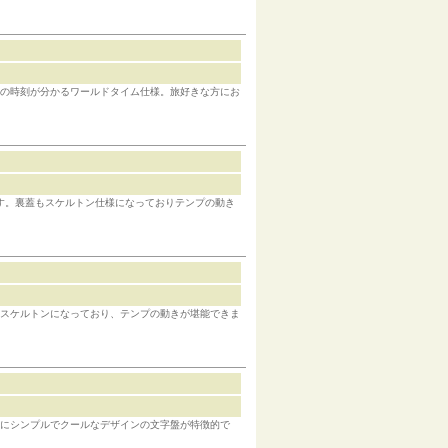
市の時刻が分かるワールドタイム仕様。旅好きな方にお
です。裏蓋もスケルトン仕様になっておりテンプの動き
はスケルトンになっており、テンプの動きが堪能できま
にシンプルでクールなデザインの文字盤が特徴的で