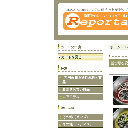
SEIKO・CASIOなど人気の腕時計を格安販売。
カートの中身
ホーム
＞
G
カートを見る
並び順を変
特集
1万円未満＆送料無料の商
品
取寄せお買い得品
レアモデル
Item List
その他（メンズ）
その他（レディス）