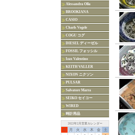
Alessandra Olla
BROOKIANA
CASIO
Charls Vogele
COGU コグ
DIESEL ディーゼル
FOSSIL フォッシル
Izax Valentino
KEITH VALLER
NIXON ニクソン
PULSAR
Salvatore Marra
SEIKO セイコー
WIRED
時計用品
2022年2月営業カレンダー
日
月
火
水
木
金
土