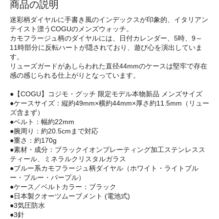
商品の説明
迷彩柄ダイヤルに手書き風のインデックスが印象的、イタリアン
テイスト漂うCOGUのメンズウォッチ。
カモフラージュ柄のダイヤルには、日付カレンダー、5時、9～
11時部分に反転ハートが隠されており、遊び心を演出していま
す。
リューズガードがあしらわれた直径44mmのケースは堅牢で存在
感の感じられる仕上がりとなっています。
●【COGU】コジモ・グッチ 限定モデル本物新品 メンズサイズ
●ケースサイズ：縦約49mm×横約44mm×厚さ約11.5mm（リュー
ズ含まず）
●ベルト：幅約22mm
●腕周り：約20.5cmまで対応
●重さ：約170g
●素材・成分：ブラックイオンプレーティング加工ステンレスス
ティール、ミネラルクリスタルガラス
●ブルー系カモフラージュ柄ダイヤル（ホワイト・ライトブル
ー・ブルー・パープル）
●ケース／ベルトカラー：ブラック
●日本製クオーツムーブメント (電池式)
●3気圧防水
●3針