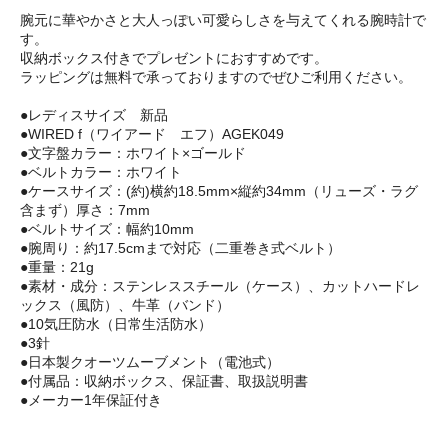
腕元に華やかさと大人っぽい可愛らしさを与えてくれる腕時計で
す。
収納ボックス付きでプレゼントにおすすめです。
ラッピングは無料で承っておりますのでぜひご利用ください。
●レディスサイズ 新品
●WIRED f（ワイアード エフ）AGEK049
●文字盤カラー：ホワイト×ゴールド
●ベルトカラー：ホワイト
●ケースサイズ：(約)横約18.5mm×縦約34mm（リューズ・ラグ
含まず）厚さ：7mm
●ベルトサイズ：幅約10mm
●腕周り：約17.5cmまで対応（二重巻き式ベルト）
●重量：21g
●素材・成分：ステンレススチール（ケース）、カットハードレ
ックス（風防）、牛革（バンド）
●10気圧防水（日常生活防水）
●3針
●日本製クオーツムーブメント（電池式）
●付属品：収納ボックス、保証書、取扱説明書
●メーカー1年保証付き