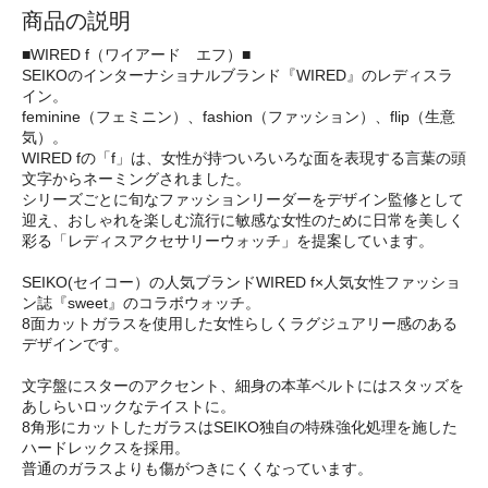
商品の説明
■WIRED f（ワイアード エフ）■
SEIKOのインターナショナルブランド『WIRED』のレディスラ
イン。
feminine（フェミニン）、fashion（ファッション）、flip（生意
気）。
WIRED fの「f」は、女性が持ついろいろな面を表現する言葉の頭
文字からネーミングされました。
シリーズごとに旬なファッションリーダーをデザイン監修として
迎え、おしゃれを楽しむ流行に敏感な女性のために日常を美しく
彩る「レディスアクセサリーウォッチ」を提案しています。
SEIKO(セイコー）の人気ブランドWIRED f×人気女性ファッショ
ン誌『sweet』のコラボウォッチ。
8面カットガラスを使用した女性らしくラグジュアリー感のある
デザインです。
文字盤にスターのアクセント、細身の本革ベルトにはスタッズを
あしらいロックなテイストに。
8角形にカットしたガラスはSEIKO独自の特殊強化処理を施した
ハードレックスを採用。
普通のガラスよりも傷がつきにくくなっています。