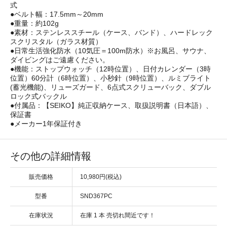
式
●ベルト幅：17.5mm～20mm
●重量：約102g
●素材：ステンレススチール（ケース、バンド）、ハードレック
スクリスタル（ガラス材質）
●日常生活強化防水（10気圧＝100m防水）※お風呂、サウナ、
ダイビングはご遠慮ください。
●機能：ストップウォッチ（12時位置）、日付カレンダー（3時
位置）60分計（6時位置）、小秒針（9時位置）、ルミブライト
(蓄光機能)、リューズガード、6点式スクリューバック、ダブル
ロック式バックル
●付属品：【SEIKO】純正収納ケース、取扱説明書（日本語）、
保証書
●メーカー1年保証付き
その他の詳細情報
販売価格
10,980円(税込)
型番
SND367PC
在庫状況
在庫 1 本 売切れ間近です！