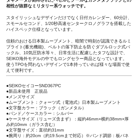
相性が抜群なミリタリー系ウォッチです。
スタイリッシュなデザインだけでなく日付カレンダー、60分計、
スモールセコンド、1/20秒高速センタークロノグラフを搭載した
ハイスペック仕様となっています。
信頼のおける日本製ムーブメント、暗闇で時刻が認識できるルミ
ブライト(蓄光機能)、ベルトの落下防止を防ぐダブルロック式バ
ックル、10気圧防水等々、日常生活に配慮したタフな設計で、
SEIKO海外モデルの中でもロングセラー商品となっています。
使うTPOを問わないデザインで1本持っていれば様々な場面で使
えて便利です。
●SEIKOセイコーSND367PC
●新品未使用 正規品
●メンズサイズ
●ムーブメント：クォーツ式（電池式）日本製ムーブメント
●文字盤カラー：ブラック（ガンメタル）
●バンド／ケースカラー：シルバー
●ケースサイズ（リューズ含まず）：縦約46mm×横約38mm×厚
み約10mm（ガラス含む）
●文字盤サイズ：直径約31mm
●腕周り：約20cm（約19.5cmまで対応）※バンド調節：板バネ