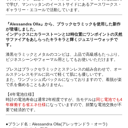
で学び、マンハッタンのイーストサイドにあるアースワークス・
ギャラリー・エコールで活動しています。
『Alessandra Olla』から、ブラックセラミックを使用した新作
が登場しました。
インデックスにカラーストーンと12時位置にワンポイントの天然
サファイアをあしらったキラキラと輝くジュエリーウォッチで
す。
漆黒セラミックとメタルのコンビは、上品で高級感もたっぷり。
ビジネスシーンやフォーマル用としてもお使いいただけます。
ブレスはブラックセラミックとステンレスの組み合わせで、オー
ルステンレスモデルに比べて軽くて肌にも優しいです。
また、ワンプッシュ式バックルになっておりますので、着脱が楽
で爪を傷めることもありません。
【4年電池仕様】
時計の電池寿命は通常2年程度ですが、当モデルは
同じ電池でも4
年稼働する省エネ仕様
になっていますので、頻繁な電池交換が不
要で経済的です。
●ブランド名：Alessandra Olla(アレッサンドラ・オーラ)