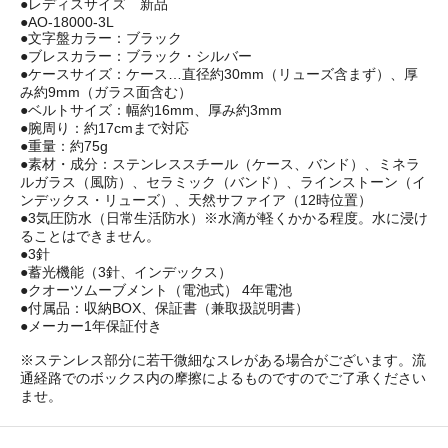
●レディスサイズ 新品
●AO-18000-3L
●文字盤カラー：ブラック
●ブレスカラー：ブラック・シルバー
●ケースサイズ：ケース…直径約30mm（リューズ含まず）、厚
み約9mm（ガラス面含む）
●ベルトサイズ：幅約16mm、厚み約3mm
●腕周り：約17cmまで対応
●重量：約75g
●素材・成分：ステンレススチール（ケース、バンド）、ミネラ
ルガラス（風防）、セラミック（バンド）、ラインストーン（イ
ンデックス・リューズ）、天然サファイア（12時位置）
●3気圧防水（日常生活防水）※水滴が軽くかかる程度。水に浸け
ることはできません。
●3針
●蓄光機能（3針、インデックス）
●クオーツムーブメント（電池式） 4年電池
●付属品：収納BOX、保証書（兼取扱説明書）
●メーカー1年保証付き
※ステンレス部分に若干微細なスレがある場合がございます。流
通経路でのボックス内の摩擦によるものですのでご了承ください
ませ。