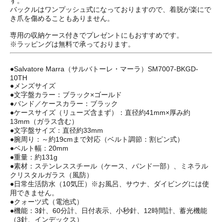
す。
バックルはワンプッシュ式になっておりますので、着脱が楽にで
き爪を傷めることもありません。
専用の収納ケース付きでプレゼントにもおすすめです。
※ラッピングは無料で承っております。
●Salvatore Marra（サルバトーレ・マーラ）SM7007-BKGD-
10TH
●メンズサイズ
●文字盤カラー：ブラック×ゴールド
●バンド／ケースカラー：ブラック
●ケースサイズ（リューズ含まず）：直径約41mm×厚み約
13mm（ガラス含む）
●文字盤サイズ：直径約33mm
●腕周り：～約19cmまで対応（ベルト調節：割ピン式）
●ベルト幅：20mm
●重量：約131g
●素材：ステンレススチール（ケース、バンド一部）、ミネラル
クリスタルガラス（風防）
●日常生活防水（10気圧）※お風呂、サウナ、ダイビングには使
用できません。
●クォーツ式（電池式）
●機能：3針、60分計、日付表示、小秒針、12時間計、蓄光機能
（3針、インデックス）