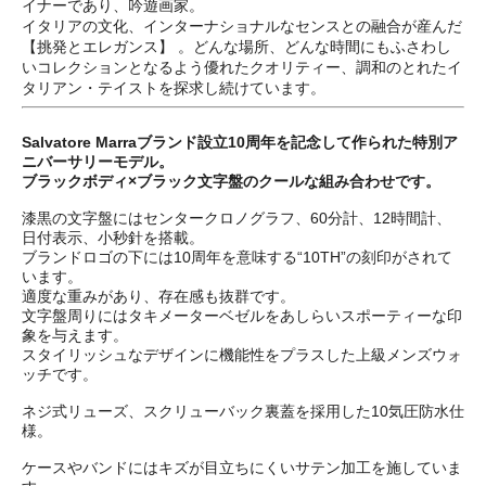
イナーであり、吟遊画家。
イタリアの文化、インターナショナルなセンスとの融合が産んだ
【挑発とエレガンス】 。どんな場所、どんな時間にもふさわし
いコレクションとなるよう優れたクオリティー、調和のとれたイ
タリアン・テイストを探求し続けています。
Salvatore Marraブランド設立10周年を記念して作られた特別ア
ニバーサリーモデル。
ブラックボディ×ブラック文字盤のクールな組み合わせです。
漆黒の文字盤にはセンタークロノグラフ、60分計、12時間計、
日付表示、小秒針を搭載。
ブランドロゴの下には10周年を意味する“10TH”の刻印がされて
います。
適度な重みがあり、存在感も抜群です。
文字盤周りにはタキメーターベゼルをあしらいスポーティーな印
象を与えます。
スタイリッシュなデザインに機能性をプラスした上級メンズウォ
ッチです。
ネジ式リューズ、スクリューバック裏蓋を採用した10気圧防水仕
様。
ケースやバンドにはキズが目立ちにくいサテン加工を施していま