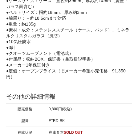
●ケースサイズ：ケース…直径約39mm、厚み約14mm（裏蓋・
ガラス面含む）
●ベルトサイズ：幅約18mm、厚み約3mm
●腕周り：～約18.5cmまで対応
●重量：約135g
●素材・成分：ステンレススチール（ケース、バンド）、ミネラ
ルクリスタルガラス（風防）
●10気圧防水
●3針
●クオーツムーブメント（電池式）
●付属品：収納BOX、保証書（兼取扱説明書）
●メーカー1年保証付き
●定価：オープンプライス（旧メーカー希望小売価格：91,350
円）
その他の詳細情報
販売価格
9,800円(税込)
型番
FTRD-BK
在庫状況
在庫 0 本
SOLD OUT