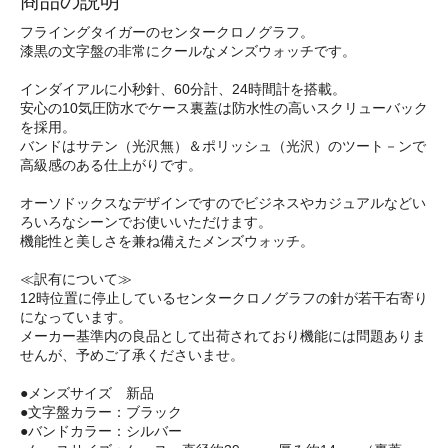
商品の説明
フライングタイガーのセンタークロノグラフ。
漆黒の文字盤の非常にクールなメンズウォッチです。
インダイアルに小秒針、60分計、24時間計を搭載。
安心の10気圧防水でケース裏蓋は防水性の高いスクリューバック
を採用。
バンドはサテン（光沢無）＆ポリッシュ（光沢）のツート－ンで
高級感のある仕上がりです。
オーソドックスなデザインですのでビジネスやカジュアルなどい
ろいろなシーンでお使いいただけます。
機能性と美しさを兼ね備えたメンズウォッチ。
≪訳有について≫
12時位置に停止しているセンタークロノグラフの針が若干右寄り
になっています。
メーカー基準内の良品として出荷されており機能には問題ありま
せんが、予めご了承くださいませ。
●メンズサイズ 新品
●文字盤カラー：ブラック
●バンドカラー：シルバー