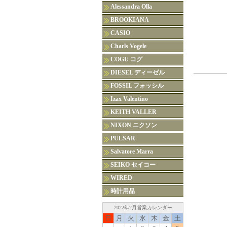
Alessandra Olla
BROOKIANA
CASIO
Charls Vogele
COGU コグ
DIESEL ディーゼル
FOSSIL フォッシル
Izax Valentino
KEITH VALLER
NIXON ニクソン
PULSAR
Salvatore Marra
SEIKO セイコー
WIRED
時計用品
2022年2月営業カレンダー
日
月
火
水
木
金
土