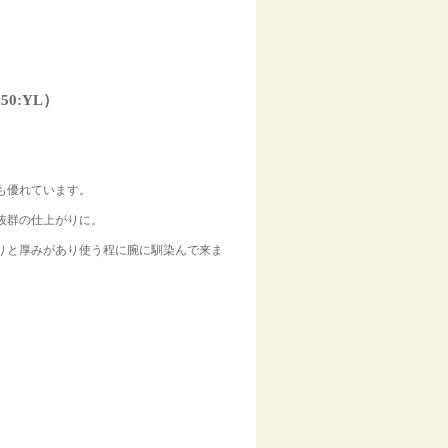
0:YL）
も優れています。
感抜群の仕上がりに。
りと厚みがあり使う程に腕に馴染んで来ま