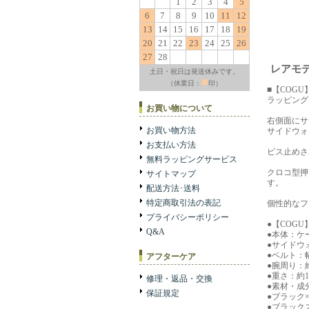
1
2
3
4
5
6
7
8
9
10
11
12
13
14
15
16
17
18
19
20
21
22
23
24
25
26
27
28
レアモデ
土日・祝日は発送休みです。
■
（休業日：
印）
■【COG
ラッピング
お買い物について
右側面にサ
お買い物方法
サイドウォ
お支払い方法
ビス止めさ
無料ラッピングサービス
クロコ型押
サイトマップ
す。
配送方法･送料
特定商取引法の表記
個性的なフ
プライバシーポリシー
●【COG
Q&A
●本体：ケ
●サイドウ
●ベルト：幅
アフターケア
●腕周り：約
●重さ：約1
修理・返品・交換
●素材・成
保証規定
●ブラック
●ブラック