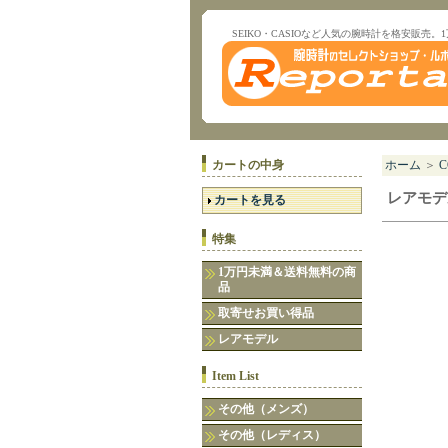
SEIKO・CASIOなど人気の腕時計を格安販売。
カートの中身
ホーム
＞
C
レアモデ
カートを見る
特集
1万円未満＆送料無料の商
品
取寄せお買い得品
レアモデル
Item List
その他（メンズ）
その他（レディス）