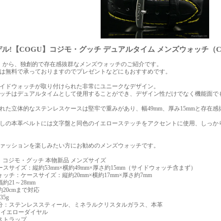
ル!【COGU】コジモ・グッチ デュアルタイム メンズウォッチ（C5
U】から、独創的で存在感抜群なメンズウォッチのご紹介です。
は無料で承っておりますのでプレゼントなどにもおすすめです。
イドウォッチが取り付けられた非常にユニークなデザイン。
ッチはデュアルタイムとして使用することができ、デザイン性だけでなく機能面で
れた立体的なステンレスケースは堅牢で重みがあり、幅49mm、厚み15mmと存在
しの本革ベルトには文字盤と同色のイエローステッチをアクセントに使用、しっか
ァッションを楽しみたい方にお勧めのメンズウォッチです。
U】コジモ・グッチ 本物新品 メンズサイズ
ースサイズ：縦約53mm×横約49mm×厚さ約15mm（サイドウォッチ含まず）
ォッチ：ケースサイズ：縦約20mm×横約17mm×厚さ約7mm
約21～28mm
20cmまで対応
35g
分：ステンレススティール、ミネラルクリスタルガラス、本革
×イエローダイヤル
ストラップ