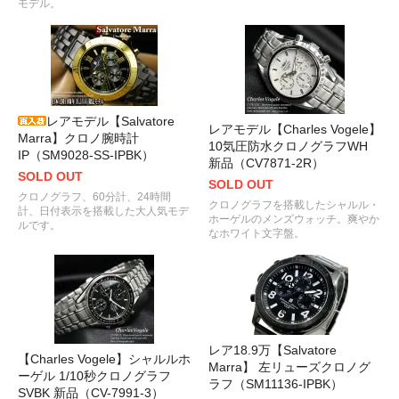
モデル。
レアモデル【Salvatore
レアモデル【Charles Vogele】
Marra】クロノ腕時計
10気圧防水クロノグラフWH
IP（SM9028-SS-IPBK）
新品（CV7871-2R）
SOLD OUT
SOLD OUT
クロノグラフ、60分計、24時間
クロノグラフを搭載したシャルル・
計、日付表示を搭載した大人気モデ
ホーゲルのメンズウォッチ。爽やか
ルです。
なホワイト文字盤。
レア18.9万【Salvatore
【Charles Vogele】シャルルホ
Marra】 左リューズクロノグ
ーゲル 1/10秒クロノグラフ
ラフ（SM11136-IPBK）
SVBK 新品（CV-7991-3）