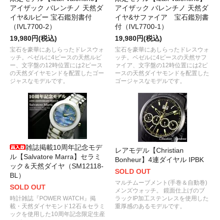
アイザック バレンチノ 天然ダ
アイザック バレンチノ 天然ダ
イヤ&ルビー 宝石鑑別書付
イヤ&サファイア 宝石鑑別書
（IVL7700-2）
付（IVL7700-1）
19,980円(税込)
19,980円(税込)
宝石を豪華にあしらったドレスウォ
宝石を豪華にあしらったドレスウォ
ッチ。ベゼルに4ピースの天然ルビ
ッチ。ベゼルに4ピースの天然サフ
ー、文字盤の12時位置には2ピース
ァイア、文字盤の12時位置には2ピ
の天然ダイヤモンドを配置したゴー
ースの天然ダイヤモンドを配置した
ジャスなモデルです。
ゴージャスなモデルです。
雑誌掲載10周年記念モデ
レアモデル【Christian
ル【Salvatore Marra】セラミ
Bonheur】4連ダイヤル IPBK
ック＆天然ダイヤ（SM12118-
SOLD OUT
BL）
マルチムーブメント(手巻＆自動巻)
SOLD OUT
メンズウォッチ。 鏡面仕上げのブ
時計雑誌『POWER WATCH』掲
ラックIP加工ステンレスを使用した
載・天然ダイヤモンド12石＆セラミ
重厚感のあるモデルです。
ックを使用した10周年記念限定生産