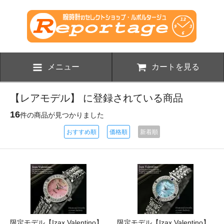
メニュー
カートを見る
【レアモデル】 に登録されている商品
16
件の商品が見つかりました
おすすめ順
価格順
新着順
限定モデル【Izax Valentino】
限定モデル【Izax Valentino】