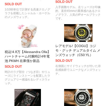
SOLD OUT
SOLD OUT
入手困難モデル。左リューズが印象
1/10秒単位で計測する高速クロノグ
的、直径45mmの重厚感のあるクロ
ラフを搭載したシャルル・ホーゲル
ノグラフ。人気のIPオールブラック
のメンズウォッチ。
です。
レアモデル!【COGU】コジ
モ・グッチ デュアルタイム メ
税込!4.8万【Alessandra Olla】
ンズウォッチ（C50:YL）
ハートチャーム付腕時計4年電
SOLD OUT
池 PKWH 在庫僅か新品
右側面にサイドウォッチが付いた存
SOLD OUT
在感抜群でユニークなメンズウォッ
時計のラグ部分（つなぎ目）やリュ
チ。
ーズにラインストーンを配置したラ
グジュアリー感溢れるレディスウォ
ッチ。