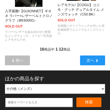
レアモデル!【COGU】コジ
モ・グッチ デュアルタイム メ
入手困難!【GUIONNET】ギオ
ンズウォッチ（C50:BK）
ネ ラバー×レザーベルトクロノ
SOLD OUT
グラフ（BR3000G）
右側面にサイドウォッチが付いた存
SOLD OUT
在感抜群でユニークなメンズウォッ
ラバー×レザーを組み合わせた斬新
チ。
なメンズウォッチ。メーカー完売超
レアモデルです。
16
1
12
商品中
-
商品
前へ
次へ
ほかの商品を探す
検索