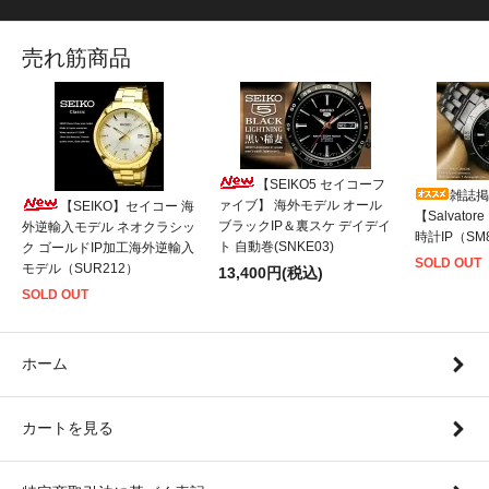
売れ筋商品
【SEIKO5 セイコーフ
雑誌掲
ァイブ】 海外モデル オール
【SEIKO】セイコー 海
【Salvato
ブラックIP＆裏スケ デイデイ
外逆輸入モデル ネオクラシッ
時計IP（SM8
ト 自動巻(SNKE03)
ク ゴールドIP加工海外逆輸入
SOLD OUT
モデル（SUR212）
13,400円(税込)
SOLD OUT
ホーム
カートを見る